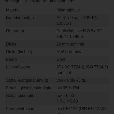
sonstigen Zusatzmaßnahmen variieren.
Material
Mineralplatte
Brandverhalten
A2-s1,d0 nach DIN EN
13501-1
Reinraum
Partikelklasse ISO 5 (ISO
14644-1:1999)
Dicke
20 mm nominal
Dicke (Inches)
51/64“ nominal
Farbe
weiß
Lichtreflexion
87 (ISO 7724-2, ISO 7724-3)
nominal
Schall-Längsdämmung
von 41 bis 43 dB
Feuchtigkeitsbeständigkeit
bis 95 % RH
Schallabsorption
αw = 0.60
NRC = 0.60
Feuerwiderstand
bis REI 120 (DIN EN 13501-