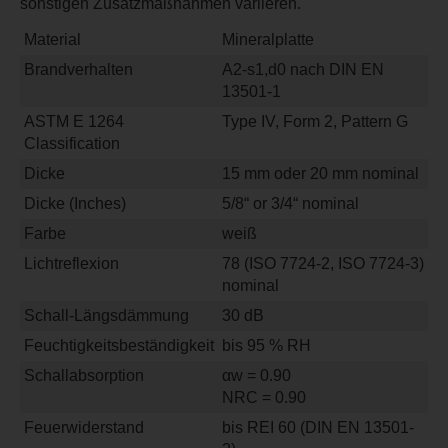
sonstigen Zusatzmaßnahmen variieren.
Material
Mineralplatte
Brandverhalten
A2-s1,d0 nach DIN EN
13501-1
ASTM E 1264
Type IV, Form 2, Pattern G
Classification
Dicke
15 mm oder 20 mm nominal
Dicke (Inches)
5/8“ or 3/4“ nominal
Farbe
weiß
Lichtreflexion
78 (ISO 7724-2, ISO 7724-3)
nominal
Schall-Längsdämmung
30 dB
Feuchtigkeitsbeständigkeit
bis 95 % RH
Schallabsorption
αw = 0.90
NRC = 0.90
Feuerwiderstand
bis REI 60 (DIN EN 13501-