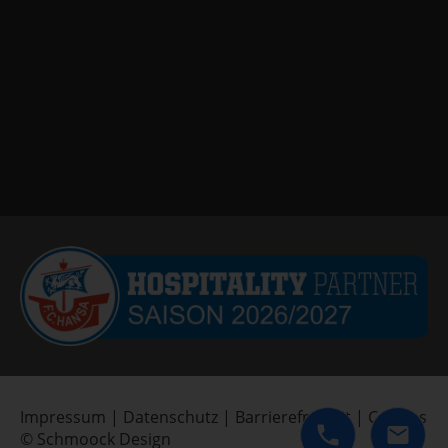
Impressum
|
Datenschutz
|
Barrierefreiheit
|
Cookies
© Schmoock Design