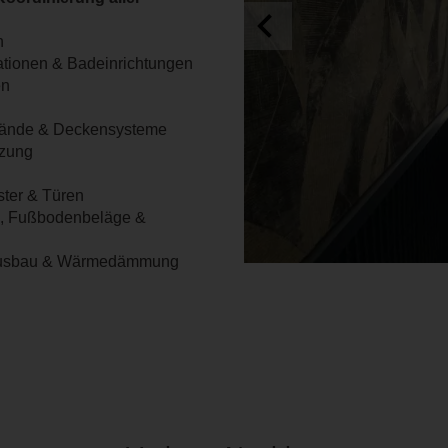
n
lationen & Badeinrichtungen
en
wände & Deckensysteme
zung
ster & Türen
n, Fußbodenbeläge &
usbau & Wärmedämmung