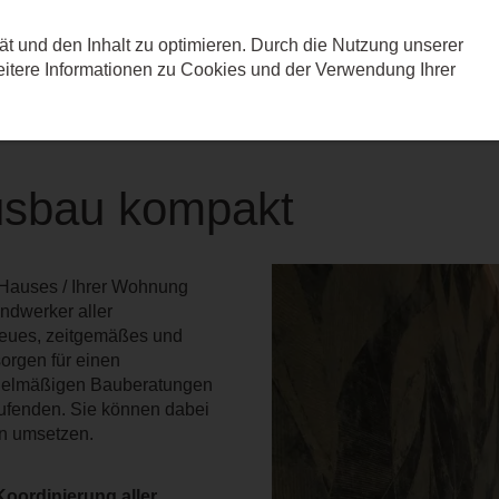
ät und den Inhalt zu optimieren. Durch die Nutzung unserer
Leistungen
Referenz
tere Informationen zu Cookies und der Verwendung Ihrer
usbau kompakt
 Hauses / Ihrer Wohnung
andwerker aller
eues, zeitgemäßes und
orgen für einen
 regelmäßigen Bauberatungen
aufenden. Sie können dabei
nn umsetzen.
oordinierung aller