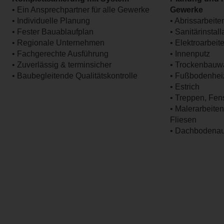
• Ein Ansprechpartner für alle Gewerke
Gewerke
• Individuelle Planung
• Abrissarbeite
• Fester Bauablaufplan
• Sanitärinstal
• Regionale Unternehmen
• Elektroarbeit
• Fachgerechte Ausführung
• Innenputz
• Zuverlässig & terminsicher
• Trockenbau
• Baubegleitende Qualitätskontrolle
• Fußbodenhei
• Estrich
• Treppen, Fen
• Malerarbeite
Fliesen
• Dachbodena