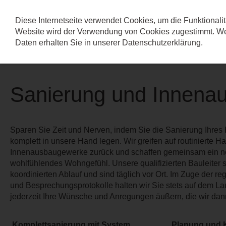
Diese Internetseite verwendet Cookies, um die Funktionalit
Website wird der Verwendung von Cookies zugestimmt. Wei
Daten erhalten Sie in unserer
Datenschutzerklärung
.
Sanierung und Innena
Sparen Sie Zeit und Nerven, indem Sie die Sanierung Ihres
komplett in unsere Hand legen. Wir greifen auf routinierte H
Innenausbaugewerke zurück und schaffen gemeinsam ein n
wohlfühlendes Wohngefühl. Unsere qualifizierten Bauleiter s
koordinierten Ablauf und sind täglich vor Ort. Im Zuge der
und Besprechungsprotokolle halten wir Sie stets auf dem L
jederzeit Ihre Wünsche und Anregungen äußern, die wir da
Komplettsanierung mit System
Planung und K