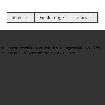
en
Über uns
Jobs
Kontakt
Bewertungen
ablehnen
Einstellungen
erlauben
e seit langem bewährt sind und das Kerngeschäft von OWA
der neuen OWAlifetime collection zu finden.