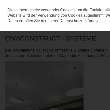
Diese Internetseite verwendet Cookies, um die Funktionalit
Website wird der Verwendung von Cookies zugestimmt. Wei
OWALIFETIME COLL
Daten erhalten Sie in unserer
Datenschutzerklärung
.
OWACONSTRUCT - SYSTEME
Die OWAlifetime collection umfasst ein weites Sortimen
ausmachen. Auch die unter der Markenbezeichnung OWAconst