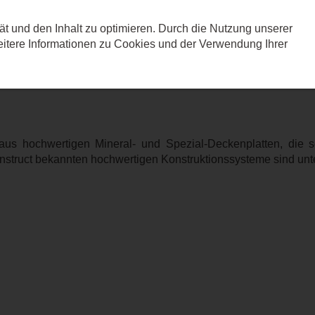
ät und den Inhalt zu optimieren. Durch die Nutzung unserer
Leistungen
Referenz
tere Informationen zu Cookies und der Verwendung Ihrer
ECTION SYSTEME
t aus hochwertigen Mineral- und Spezial-Deckenplatten, di
ruct bekannten hochwertigen Konstruktionssysteme sind unter 