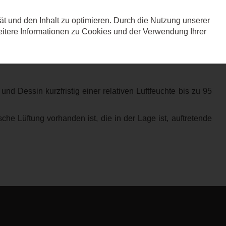
ät und den Inhalt zu optimieren. Durch die Nutzung unserer
Leistungen
Referenz
tere Informationen zu Cookies und der Verwendung Ihrer
IUM
Dessin kurzfristig einer relativen Luftfeuchte bis zu 95
che Lüftung vorhanden ist, die in der Lage ist, auftretende