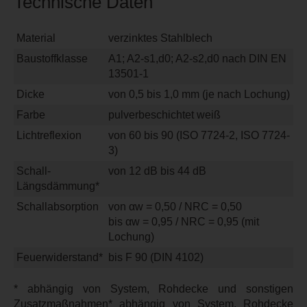
Technische Daten
Material
verzinktes Stahlblech
Baustoffklasse
A1; A2-s1,d0; A2-s2,d0 nach DIN EN
13501-1
Dicke
von 0,5 bis 1,0 mm (je nach Lochung)
Farbe
pulverbeschichtet weiß
Lichtreflexion
von 60 bis 90 (ISO 7724-2, ISO 7724-
3)
Schall-
von 12 dB bis 44 dB
Längsdämmung*
Schallabsorption
von αw = 0,50 / NRC = 0,50
bis αw = 0,95 / NRC = 0,95 (mit
Lochung)
Feuerwiderstand*
bis F 90 (DIN 4102)
* abhängig von System, Rohdecke und sonstigen
Zusatzmaßnahmen* abhängig von System, Rohdecke